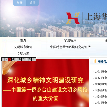
登录
注册
首页
华夏智库
文明城市测评
中国特色营商环境研究与评估
文明旅游
1
2
3
4
5
6
7
8
9
10
网络与
大数据时代
大数据时代
大数据时代
大数据时代
大数据时代
大数据时代