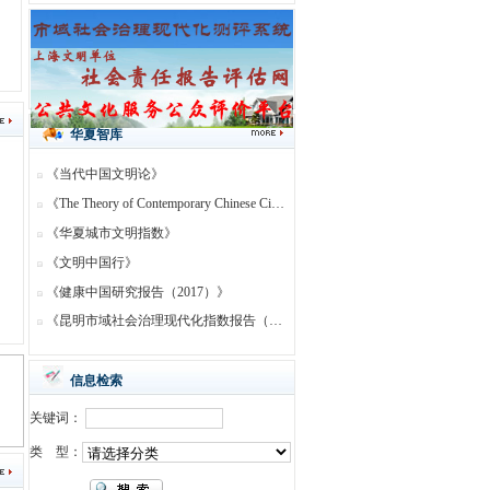
华夏院院长等专家继续在孟连调研
华夏院院长等专家继续在西盟调研
华夏院院长等专家到西盟佤族自治县勐梭镇、勐卡镇、马散村永俄寨等调研
华夏院院长等专家在宁洱县茶马古道考察
持续追求 城乡精神文明建设的更高形态
华夏智库
华夏院院长等专家在普洱市社科联主席陪同下，考察普洱下辖的宁洱哈尼族彝族自治县的“民族团结园”、“民族团结誓词碑”
《当代中国文明论》
上海华夏社会发展研究院成立30周年系列报道——华夏院以“六个首创”助力中国特色新型智库建设
《The Theory of Contemporary Chinese Civilization》
纪念上海华夏社会发展研究院成立30 周年系列报道·专栏——聚焦市民现代文明素养研究 改进创新精神文明建设
《华夏城市文明指数》
纪念上海华夏社会发展研究院成立30周年系列报道 专栏以海南社会文明程度研究服务国家精神文明建设战略
《文明中国行》
纪念上海华夏社会发展研究院成立30周年系列报道 专栏聚焦文明城市与当代中国文明论研究服务国家精神文明建设战略
《健康中国研究报告（2017）》
纪念上海华夏社会发展研究院成立30周年系列报道-“新型智库”建设座谈会
《昆明市域社会治理现代化指数报告（2020）》
上海华夏社会发展研究院被评为2021-2023年度上海市优秀民办社会科学研究机构，且名列第一
信息检索
关键词：
类 型：