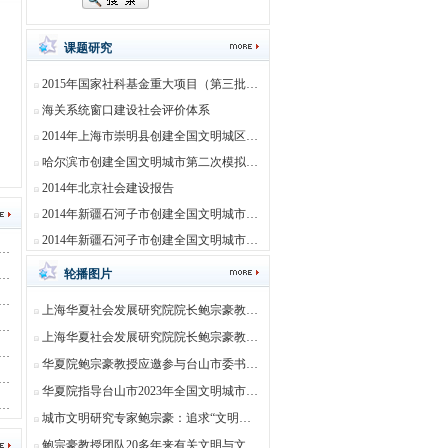
课题研究
2015年国家社科基金重大项目（第三批）立项（批准号15ZDC007） -开题报告
海关系统窗口建设社会评价体系
2014年上海市崇明县创建全国文明城区测评指导和模拟测评
哈尔滨市创建全国文明城市第二次模拟测评
2014年北京社会建设报告
2014年新疆石河子市创建全国文明城市模拟测评
2014年新疆石河子市创建全国文明城市培训
建文明城市测评 · 昆明创建文明城市测评
轮播图片
建文明城市测评 · 普洱创建文明城市测评
建文明城市测评 · 海口创建文明城市测评
上海华夏社会发展研究院院长鲍宗豪教授应湖南邵阳市委统战部民宗局邀请，赴邵阳市民族团结进步创建工作现场交流会并作专题讲座
建文明城市测评 · 琼海创建文明城市测评
上海华夏社会发展研究院院长鲍宗豪教授应广西梧州市委统战部民宗局邀请，赴梧州作“铸牢中华民族共同体意识专题讲座”，并到实地
建文明城市测评 · 朝阳区创建文明城市测评
华夏院鲍宗豪教授应邀参与台山市委书记李惠文督导检查文明创建工作
建文明城市测评 · 海淀区创建文明城市测评
华夏院指导台山市2023年全国文明城市实地调查专题培训
建文明城市测评 · 东城区创建文明城市测评
城市文明研究专家鲍宗豪：追求“文明典范城市”的价值共识
鲍宗豪教授团队20多年来有关文明与文明城市理论研究的专著介绍