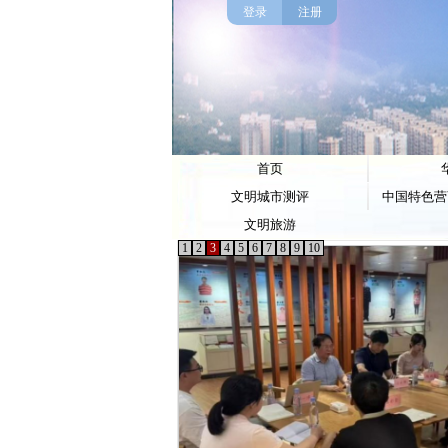
登录
注册
首页
文明城市测评
中国特色营
文明旅游
1
2
3
4
5
6
7
8
9
10