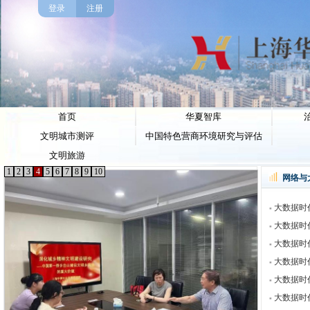
登录
注册
首页
华夏智库
文明城市测评
中国特色营商环境研究与评估
文明旅游
1
2
3
4
5
6
7
8
9
10
网络与
大数据时代
大数据时代
大数据时代
大数据时代
大数据时代
大数据时代