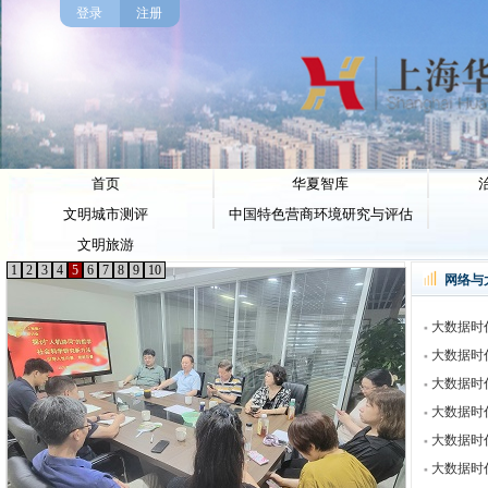
登录
注册
首页
华夏智库
文明城市测评
中国特色营商环境研究与评估
文明旅游
1
2
3
4
5
6
7
8
9
10
网络与
大数据时代
大数据时代
大数据时代
大数据时代
大数据时代
大数据时代