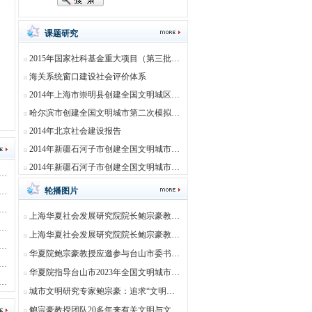
课题研究
2015年国家社科基金重大项目（第三批）立项（批准号15ZDC007） -开题报告
海关系统窗口建设社会评价体系
2014年上海市崇明县创建全国文明城区测评指导和模拟测评
哈尔滨市创建全国文明城市第二次模拟测评
2014年北京社会建设报告
2014年新疆石河子市创建全国文明城市模拟测评
2014年新疆石河子市创建全国文明城市培训
建文明城市测评 · 昆明创建文明城市测评
轮播图片
建文明城市测评 · 普洱创建文明城市测评
建文明城市测评 · 海口创建文明城市测评
上海华夏社会发展研究院院长鲍宗豪教授应湖南邵阳市委统战部民宗局邀请，赴邵阳市民族团结进步创建工作现场交流会并作专题讲座
建文明城市测评 · 琼海创建文明城市测评
上海华夏社会发展研究院院长鲍宗豪教授应广西梧州市委统战部民宗局邀请，赴梧州作“铸牢中华民族共同体意识专题讲座”，并到实地
建文明城市测评 · 朝阳区创建文明城市测评
华夏院鲍宗豪教授应邀参与台山市委书记李惠文督导检查文明创建工作
建文明城市测评 · 海淀区创建文明城市测评
华夏院指导台山市2023年全国文明城市实地调查专题培训
建文明城市测评 · 东城区创建文明城市测评
城市文明研究专家鲍宗豪：追求“文明典范城市”的价值共识
鲍宗豪教授团队20多年来有关文明与文明城市理论研究的专著介绍