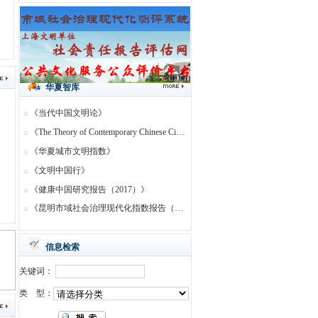
华夏院院长等专家到西盟佤族自治县勐梭镇、勐卡镇、马散村永俄寨等调研
华夏院院长等专家在宁洱县茶马古道考察
持续追求 城乡精神文明建设的更高形态
华夏院院长等专家在普洱市社科联主席陪同下，考察普洱下辖的宁洱哈尼族彝族自治县的“民族团结园”、“民族团结誓词碑”
上海华夏社会发展研究院成立30周年系列报道——华夏院以“六个首创”助力中国特色新型智库建设
华夏智库
纪念上海华夏社会发展研究院成立30 周年系列报道·专栏——聚焦市民现代文明素养研究 改进创新精神文明建设
《当代中国文明论》
纪念上海华夏社会发展研究院成立30周年系列报道 专栏以海南社会文明程度研究服务国家精神文明建设战略
《The Theory of Contemporary Chinese Civilization》
纪念上海华夏社会发展研究院成立30周年系列报道 专栏聚焦文明城市与当代中国文明论研究服务国家精神文明建设战略
《华夏城市文明指数》
纪念上海华夏社会发展研究院成立30周年系列报道-“新型智库”建设座谈会
《文明中国行》
上海华夏社会发展研究院被评为2021-2023年度上海市优秀民办社会科学研究机构，且名列第一
《健康中国研究报告（2017）》
《昆明市域社会治理现代化指数报告（2020）》
信息检索
关键词：
类 型：