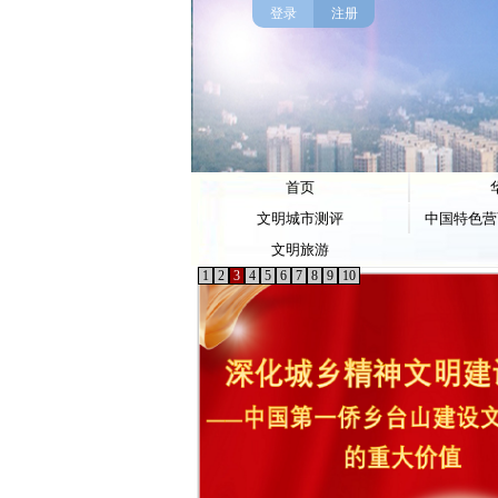
登录
注册
首页
文明城市测评
中国特色营
文明旅游
1
2
3
4
5
6
7
8
9
10