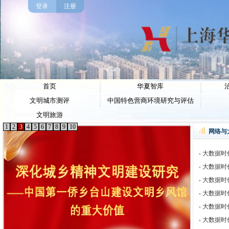
登录
注册
首页
华夏智库
文明城市测评
中国特色营商环境研究与评估
文明旅游
1
2
3
4
5
6
7
8
9
10
网络与
大数据时代
大数据时代
大数据时代
大数据时代
大数据时代
大数据时代