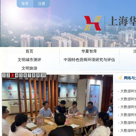
登录
注册
首页
华夏智库
文明城市测评
中国特色营商环境研究与评估
文明旅游
1
2
3
4
5
6
7
8
9
10
网络与
大数据时代
大数据时代
大数据时代
大数据时代
大数据时代
大数据时代